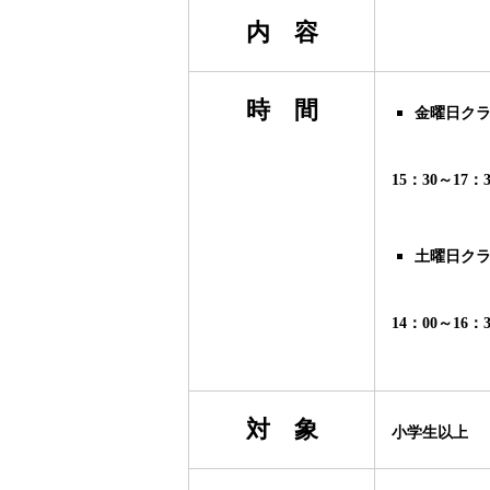
内 容
時 間
金曜日ク
15：30～17
土曜日ク
14：00～16
対 象
小学生以上