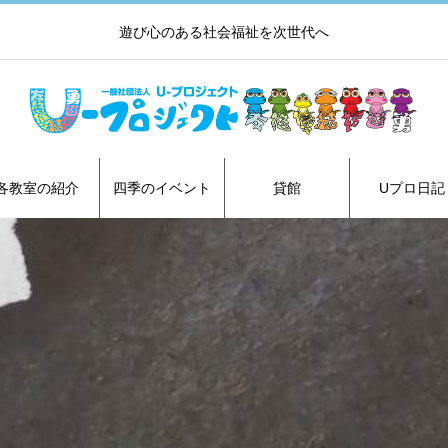
遊び心のある社会福祉を次世代へ
各教室の紹介
四季のイベント
貸館
Uプロ日記
書道教室