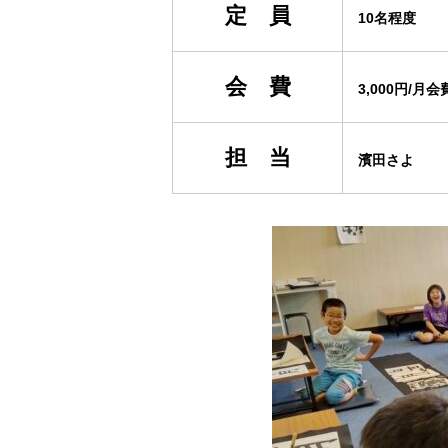
定 員
10名程度
会 費
3,000円/月会
担 当
濱田さよ