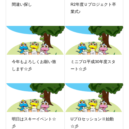
間違い探し
R2年度Ｕプロジェクト卒
業式♪
今年もよろしくお願い致
ミニプロ平成30年度スタ
します☆彡
ート☆彡
明日はスキーイベント☆
UプロセッションⅡ始動
彡
☆彡