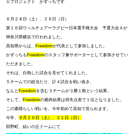
Ｕプロジェクト かずっちです
６月２８日（土）、２９日（日）
第１６回ウィルチェアーラグビー日本選手権大会 予選大会Ａが
神奈川県横浜で行われました。
高知県からは、
Freedom
が代表として参加しました。
かずっちも
Freedom
のスタッフ兼サポーターとして参加させてい
ただきました。
それは、白熱した試合を見せてくれました。
５チームでの総当たり、計４試合を戦い抜き、
なんと
Freedom
を含む３チームが３勝１敗という結果。
そして、
Freedom
の最終結果は得失点差で１位となりました。
この素晴らしい戦いを、今年初めて高知で見られます。
今年、
９月２０日（土）、２１日（日）
田野町、結いの丘ドームにて