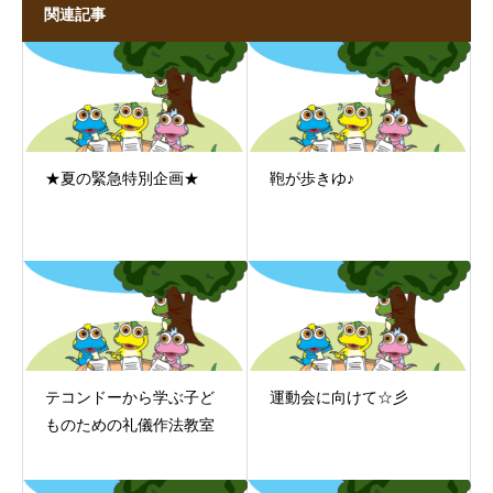
関連記事
★夏の緊急特別企画★
鞄が歩きゆ♪
テコンドーから学ぶ子ど
運動会に向けて☆彡
ものための礼儀作法教室