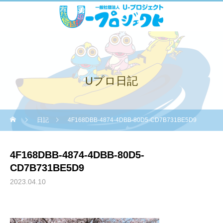
Uプロ日記
日記
4F168DBB-4874-4DBB-80D5-CD7B731BE5D9
4F168DBB-4874-4DBB-80D5-
CD7B731BE5D9
2023.04.10