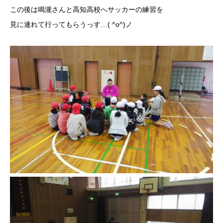
この後は鳴瀧さんと高知高校へサッカーの練習を
見に連れて行ってもらうっす…( ^o^)ノ