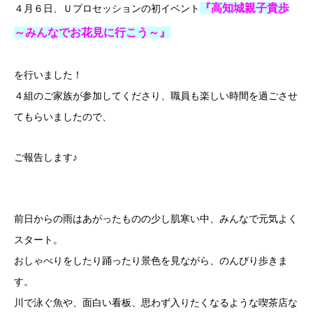
『高知城親子貴歩
４月６日、Ｕプロセッションの初イベント
～みんなでお花見に行こう～』
を行
いました！
４組のご家族が参加してくださり、職員も楽しい時間を過ごさせ
て
もらいましたので、
ご報告します♪
前日からの雨はあがったものの少し肌寒い中、みんなで元気よく
ス
タート。
おしゃべりをしたり踊ったり景色を見ながら、のんびり歩きま
す。
川で泳ぐ魚や、面白い看板、思わず入りたくなるような喫茶店な