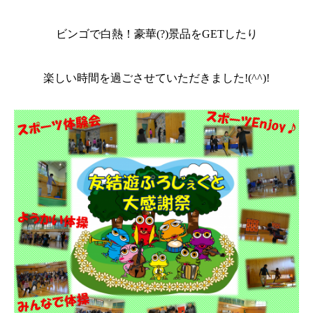
ビンゴで白熱！豪華
(?)
景品を
GET
したり
楽しい時間を過ごさせていただきました
!(^^)!