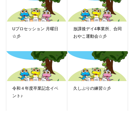
Uプロセッション 月曜日
放課後デイ4事業所、合同
☆彡
おやこ運動会☆彡
令和４年度卒業記念イベ
久しぶりの練習☆彡
ント♪