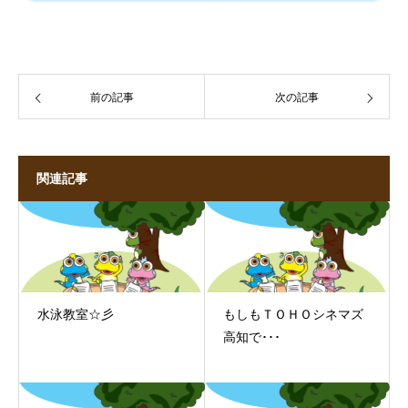
前の記事
次の記事
関連記事
水泳教室☆彡
もしもＴＯＨＯシネマズ
高知で･･･