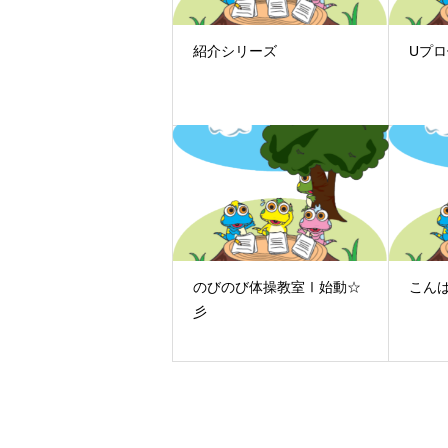
紹介シリーズ
Uプ
のびのび体操教室Ⅰ始動☆
こん
彡