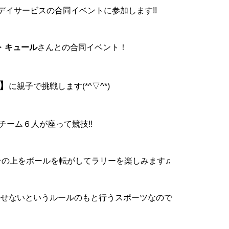
デイサービスの合同イベントに参加します!!
・
キュール
さんとの合同イベント！
】
に親子で挑戦します(*^▽^*)
チーム６人が座って競技!!
台の上をボールを転がしてラリーを楽しみます♫
かせないというルールのもと行うスポーツなので