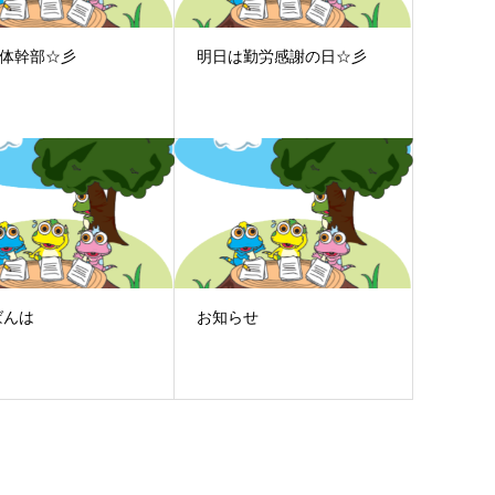
ロ体幹部☆彡
明日は勤労感謝の日☆彡
ばんは
お知らせ