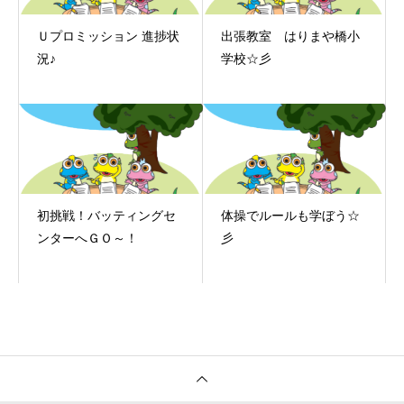
Ｕプロミッション 進捗状
出張教室 はりまや橋小
況♪
学校☆彡
初挑戦！バッティングセ
体操でルールも学ぼう☆
ンターへＧＯ～！
彡