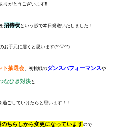
ありがとうございます!!
招待状
を
という形で本日発送いたしました！
お手元に届くと思います(*^▽^*)
ント抽選会
ダンスパフォーマンス
、初挑戦の
や
つなひき対決
と
を過ごしていけたらと思います！！
用のちらしから変更になっています
ので