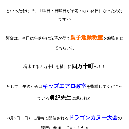
といったわけで、土曜日・日曜日が予定のない休日になったわけ
ですが
親子運動教室
河合は、今日は午前中は先輩が行う
を勉強させ
てもらいに
四万十町
増水する四万十川を横目に
へ！！
キッズエアロ教室
そして、午後からは
を指導してくださっ
眞紀先生
ている
に誘われた
ドラゴンカヌー大会
8月5日（日）に須崎で開催される
の
練習に参加してきました♫