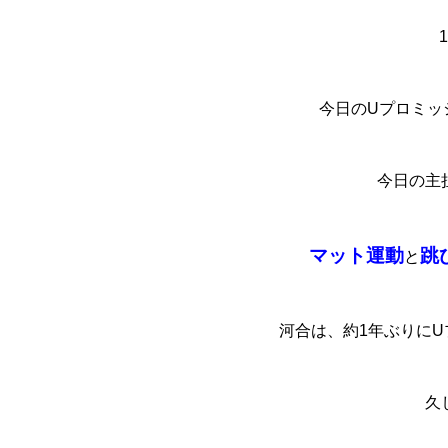
今日のUプロミッ
今日の主
マット運動
跳
と
河合は、約1年ぶりに
久