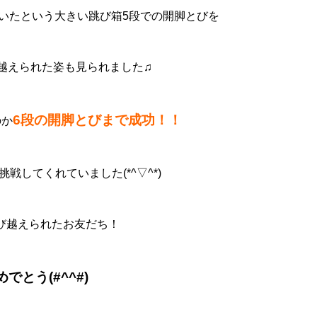
いたという大きい跳び箱5段での開脚とびを
越えられた姿も見られました♫
6段の開脚とびまで成功！！
のか
戦してくれていました(*^▽^*)
び越えられたお友だち！
めでとう(#^^#)