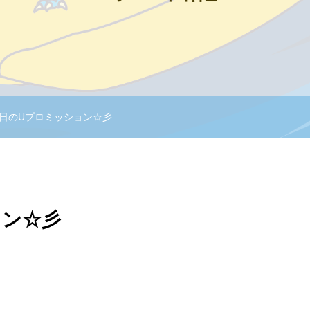
日のUプロミッション☆彡
ョン☆彡