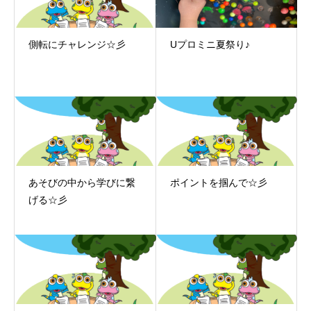
側転にチャレンジ☆彡
Uプロミニ夏祭り♪
あそびの中から学びに繋
ポイントを掴んで☆彡
げる☆彡