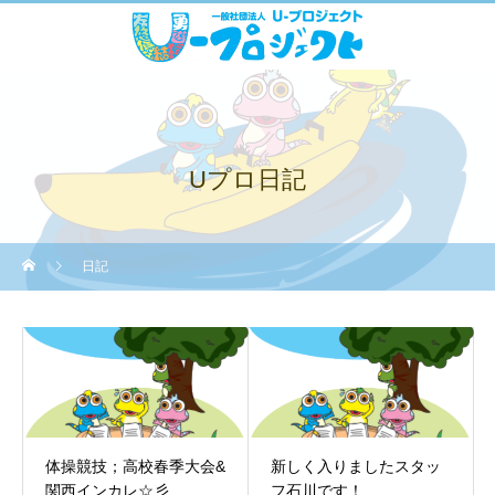
Uプロ日記
日記
体操競技；高校春季大会&
新しく入りましたスタッ
関西インカレ☆彡
フ石川です！