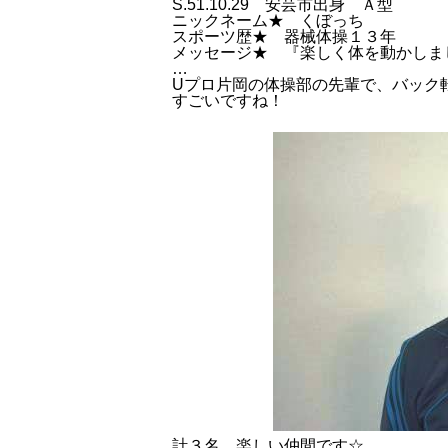
S.51.10.29 安芸市出身 Ａ型
ニックネーム★ くぼっち
スポーツ歴★ 器械体操１３年
メッセージ★ 『楽しく体を動かしま
…
Uプロ片岡の体操部の先輩で、バック
すごいですね！
計３名、楽しい仲間です☆