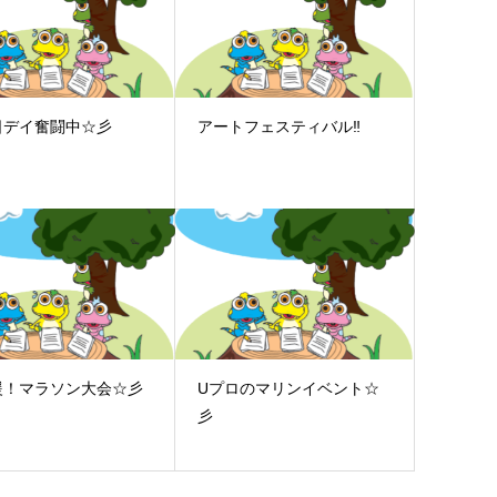
日デイ奮闘中☆彡
アートフェスティバル‼
援！マラソン大会☆彡
Uプロのマリンイベント☆
彡