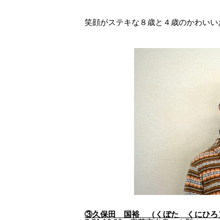
笑顔がステキな８歳と４歳のかわいい
③久保田 国裕 （くぼた くにひろ