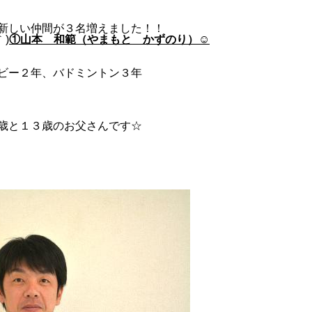
新しい仲間が３名増えました！！
)
①山本 和範（やまもと かずのり）☺
ビー２年、バドミントン３年
』
歳と１３歳のお父さんです☆