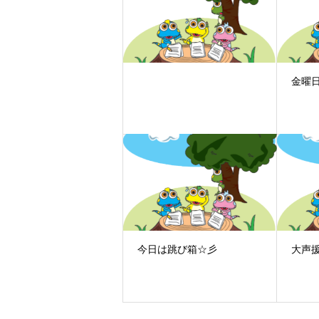
金曜
今日は跳び箱☆彡
大声