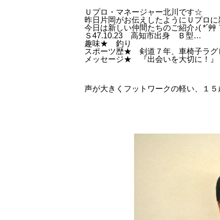
Ｕプロ・マネージャー北川です☆
昨日片岡がお伝えしたようにＵプロに
今日は新しい仲間たちのご紹介♪( *´艸｀
Ｓ47.10.23 高知市出身 Ｂ型…
趣味★ 釣り
スポーツ歴★ 剣道７年、車椅子ラグ
メッセージ★ 『出会いを大切に！
声が大きくフットワークの軽い、１５