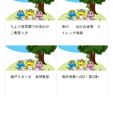
ちより保育園で出張おや
体の ゆがみ改善 ス
こ教室☆彡
トレッチ体操
瀬戸スタジオ 卓球教室
海外視察へGO！第1弾♪