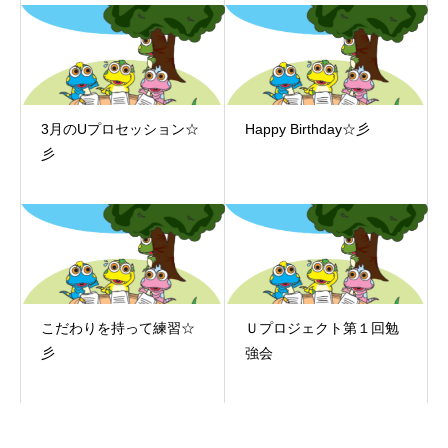
3月のUプロセッション☆
Happy Birthday☆彡
彡
こだわりを持って練習☆
Ｕプロジェクト第１回勉
彡
強会