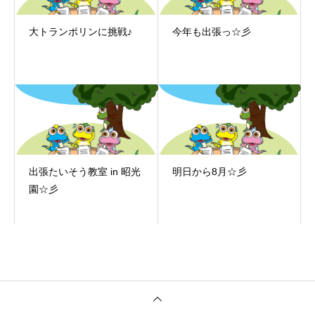
大トランポリンに挑戦♪
今年も出張っ☆彡
出張たいそう教室 in 昭光
明日から8月☆彡
園☆彡