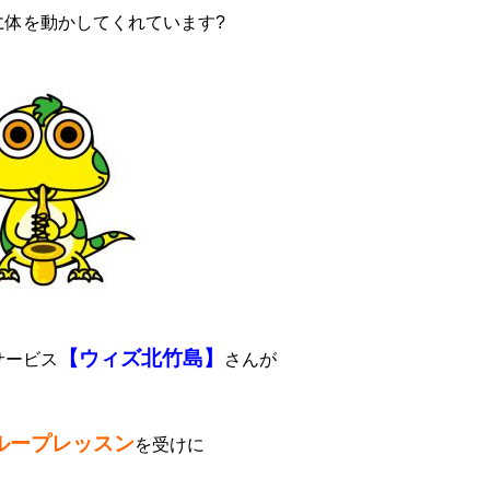
に体を動かしてくれています?
【ウィズ北竹島】
サービス
さんが
ループレッスン
を受けに