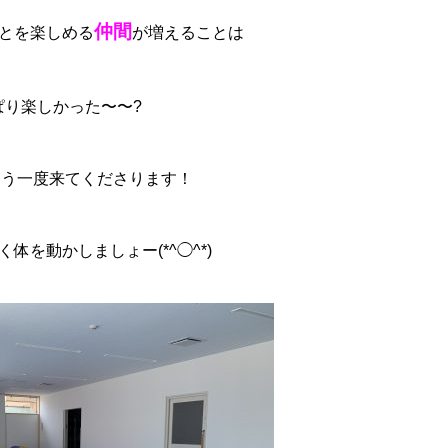
仲間
とを楽しめる
が増えることは
ぱり楽しかった〜〜?
もう一度来てくださります！
体を動かしましょー(*^◯^*)