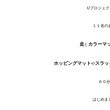
Uプロジェ
１１名の
走
カラーマ
と
ホッピングマット
スラッ
や
６０
はじめま