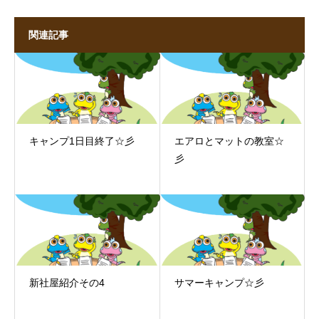
関連記事
キャンプ1日目終了☆彡
エアロとマットの教室☆
彡
新社屋紹介その4
サマーキャンプ☆彡