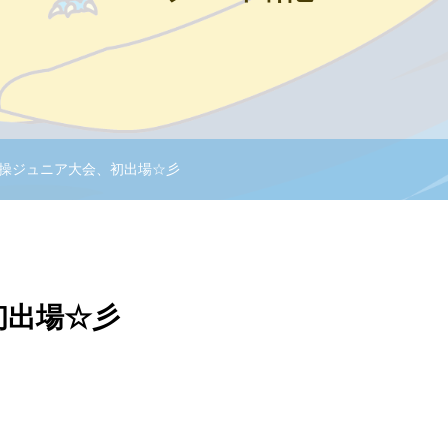
操ジュニア大会、初出場☆彡
初出場☆彡