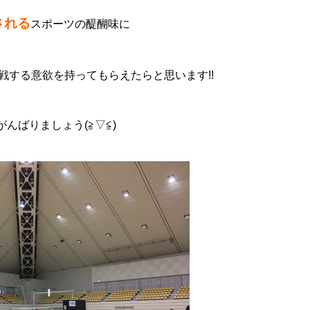
される
スポーツの醍醐味に
戦する意欲を持ってもらえたらと思います!!
んばりましょう(≧▽≦)