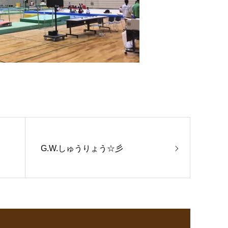
G.W.しゅうりょう☆彡