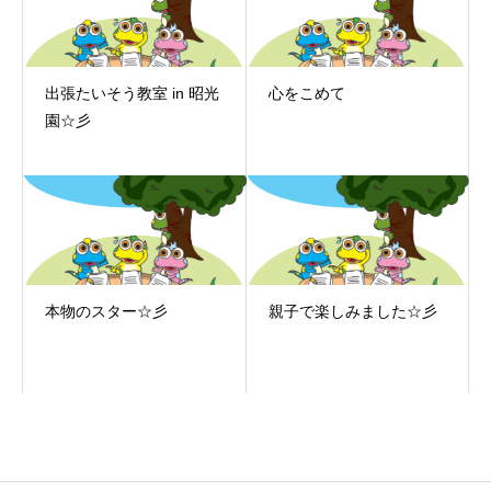
出張たいそう教室 in 昭光
心をこめて
園☆彡
本物のスター☆彡
親子で楽しみました☆彡