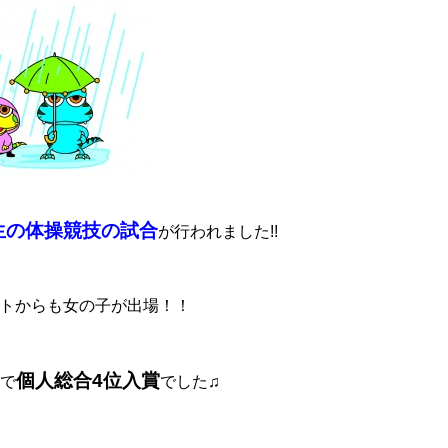
生の体操競技の試合
が行われました!!
クトからも女の子が出場！！
個人総合4位入賞
合で
でした♫