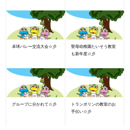
卓球バレー交流大会☆彡
聖母幼稚園たいそう教室
も新年度☆彡
グループに分かれて☆彡
トランポリンの教室のお
手伝い☆彡