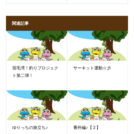
関連記事
宿毛湾！釣りプロジェク
サーキット運動☆彡
ト第二弾！
ゆりっちの旅立ち♪
番外編♪【２】