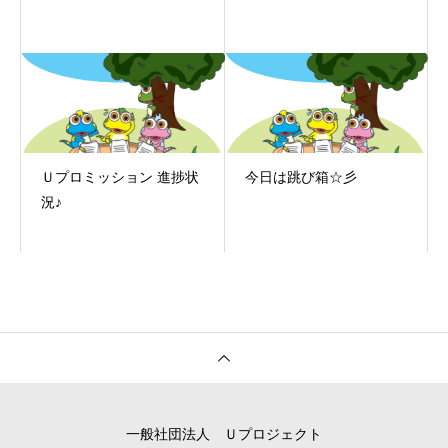
Ｕプロミッション 進捗状
今日は跳び箱☆彡
況♪
一般社団法人 Ｕプロジェクト