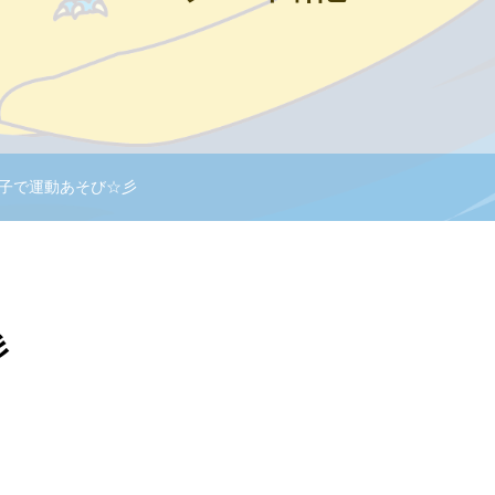
子で運動あそび☆彡
彡