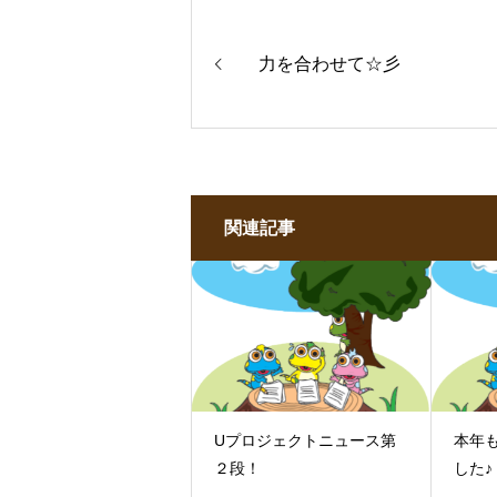
力を合わせて☆彡
関連記事
Uプロジェクトニュース第
本年
２段！
した♪