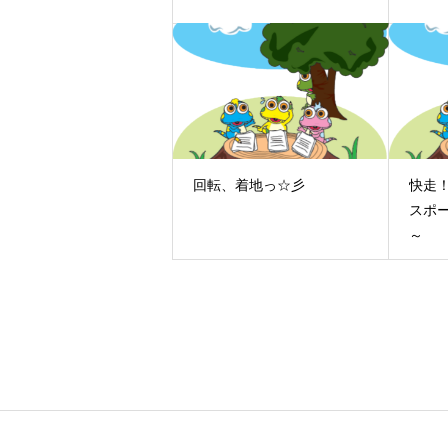
回転、着地っ☆彡
快走！
スポ
～