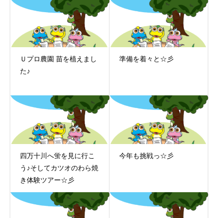
Ｕプロ農園 苗を植えまし
準備を着々と☆彡
た♪
四万十川へ蛍を見に行こ
今年も挑戦っ☆彡
う♪そしてカツオのわら焼
き体験ツアー☆彡