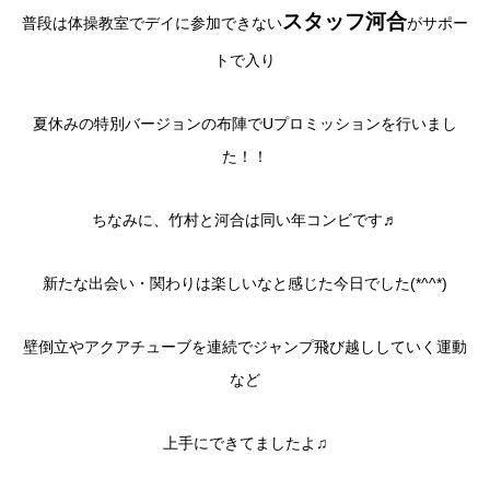
スタッフ河合
普段は体操教室でデイに参加できない
がサポー
トで入り
夏休みの特別バージョンの布陣でUプロミッションを行いまし
た！！
ちなみに、竹村と河合は同い年コンビです♬
新たな出会い・関わりは楽しいなと感じた今日でした(*^^*)
壁倒立やアクアチューブを連続でジャンプ飛び越ししていく運動
など
上手にできてましたよ♫