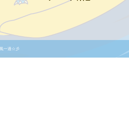
風一過☆彡