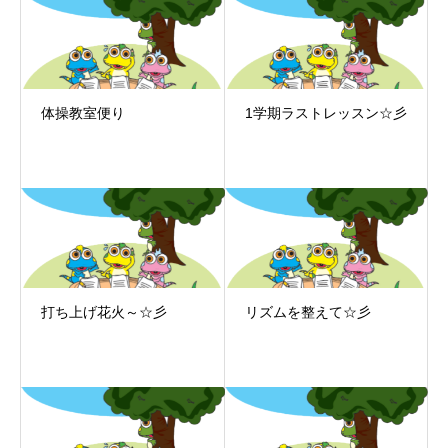
体操教室便り
1学期ラストレッスン☆彡
打ち上げ花火～☆彡
リズムを整えて☆彡